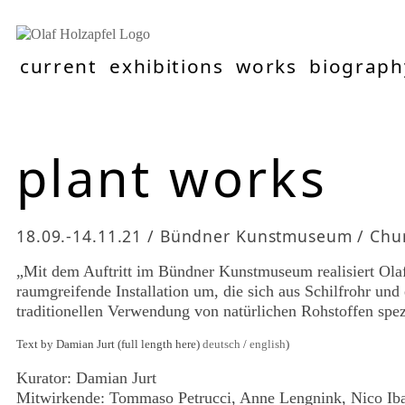
current
exhibitions
works
biograph
plant works
18.09.-14.11.21 / Bündner Kunstmuseum / Chur
„Mit dem Auftritt im Bündner Kunstmuseum realisiert Olaf H
raumgreifende Installation um, die sich aus Schilfrohr un
traditionellen Verwendung von natürlichen Rohstoffen spe
Text by Damian Jurt (full length here)
deutsch
/
english
)
Kurator: Damian Jurt
Mitwirkende: Tommaso Petrucci, Anne Lengnink, Nico Ib