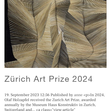
Zürich Art Prize 2024
19. September 2023 12:56
Published by
anne
<p>In 2024,
Olaf Holzapfel received the Zurich Art Prize, awarded
annually by the Museum Haus Konstruktiv in Zurich,
Switzerland and... <a class="view-article"