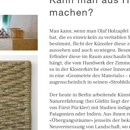
Kann man aus H
machen?
Man kann, wenn man Olaf Holzapfel 
hat, die es einwickeln zu veritablen S
bestimmt, flicht der Künstler diese 
aussehen und auch so wiegen. Beso
Erfinder diese im Raum anschaulich
hängt, die vom Handwerk der Zimme
so in der Klosterkirche einer Innovati
in eine «Geometrie des Materials» –
augenscheinlich in seinen «Strohbil
Der heute in Berlin arbeitende Künst
Naturerfahrung (bei Görlitz liegt d
von Fürst Pückler) mit Studien indi
Patagonien oder Indien. Aus ihnen re
«Übergangsräume» jenseits der beka
Neuvermessung von Landschaft, wo 