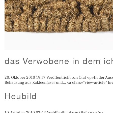
das Verwobene in dem i
20. Oktober 2010 19:57
Veröffentlicht von
Olaf
<p>In der Aus
Behausung aus Kakteenfaser und... <a class="view-article" h
Heubild
10. Oktober 2010 03:42
Veröffentlicht von
Olaf
<p> </p>