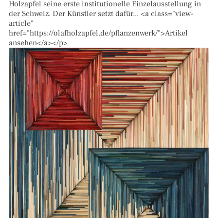
Holzapfel seine erste institutionelle Einzelausstellung in
der Schweiz. Der Künstler setzt dafür... <a class="view-
article"
href="https://olafholzapfel.de/pflanzenwerk/">Artikel
ansehen</a></p>