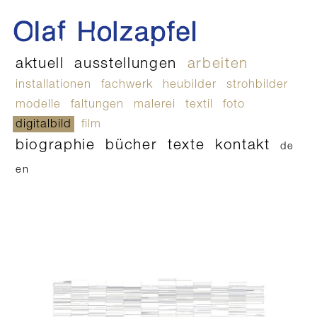
aktuell
ausstellungen
arbeiten
installationen
fachwerk
heubilder
strohbilder
modelle
faltungen
malerei
textil
foto
digitalbild
film
biographie
bücher
texte
kontakt
de
en