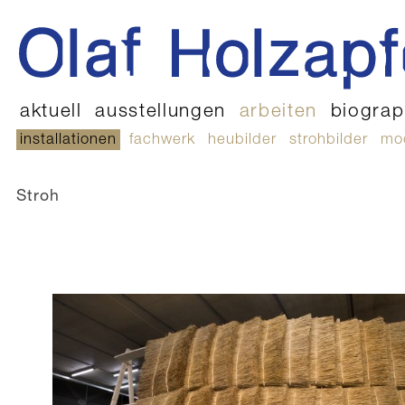
aktuell
ausstellungen
arbeiten
biograp
installationen
fachwerk
heubilder
strohbilder
mo
Stroh