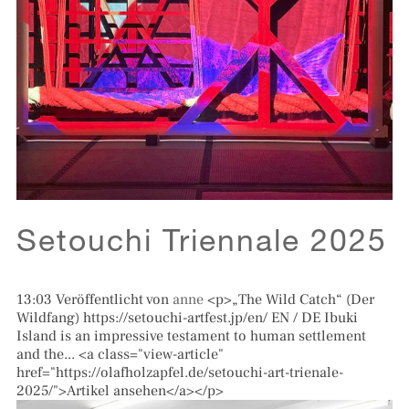
Setouchi Triennale 2025
13:03
Veröffentlicht von
anne
<p>„The Wild Catch“ (Der
Wildfang) https://setouchi-artfest.jp/en/ EN / DE Ibuki
Island is an impressive testament to human settlement
and the... <a class="view-article"
href="https://olafholzapfel.de/setouchi-art-trienale-
2025/">Artikel ansehen</a></p>