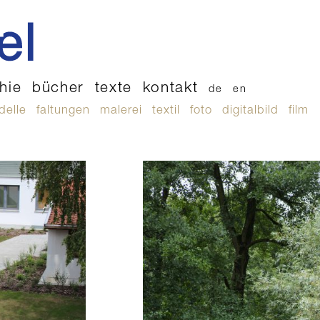
hie
bücher
texte
kontakt
de
en
delle
faltungen
malerei
textil
foto
digitalbild
film