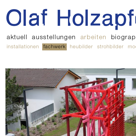
aktuell
ausstellungen
arbeiten
biograp
installationen
fachwerk
heubilder
strohbilder
mo