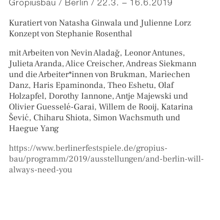
Gropiusbau / Berlin / 22.3. – 16.6.2019
Kuratiert von Natasha Ginwala und Julienne Lorz
Konzept von Stephanie Rosenthal
mit Arbeiten von Nevin Aladağ, Leonor Antunes,
Julieta Aranda, Alice Creischer, Andreas Siekmann
und die Arbeiter*innen von Brukman, Mariechen
Danz, Haris Epaminonda, Theo Eshetu, Olaf
Holzapfel, Dorothy Iannone, Antje Majewski und
Olivier Guesselé-Garai, Willem de Rooij, Katarina
Šević, Chiharu Shiota, Simon Wachsmuth und
Haegue Yang
https://www.berlinerfestspiele.de/gropius-
bau/programm/2019/ausstellungen/and-berlin-will-
always-need-you